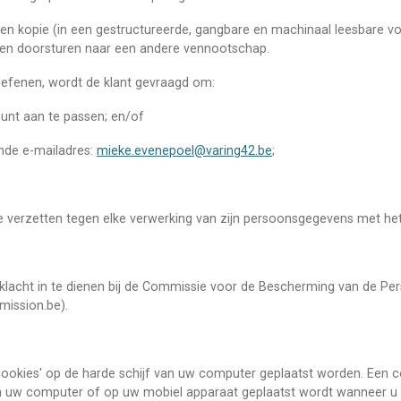
een kopie (in een gestructureerde, gangbare en machinaal leesbare v
en doorsturen naar een andere vennootschap.
oefenen, wordt de klant gevraagd om:
count aan te passen; en/of
nde e-mailadres:
mieke.evenepoel@varing42.be
;
te verzetten tegen elke verwerking van zijn persoonsgegevens met he
klacht in te dienen bij de Commissie voor de Bescherming van de Per
ission.be).
cookies' op de harde schijf van uw computer geplaatst worden. Een c
an uw computer of op uw mobiel apparaat geplaatst wordt wanneer u