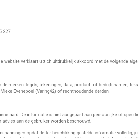
5 227
de website verklaart u zich uitdrukkelijk akkoord met de volgende a
n de merken, logo’s, tekeningen, data, product- of bedrijfsnamen, tek
n Mieke Evenepoel (Varing42) of rechthoudende derden.
ene aard. De informatie is niet aangepast aan persoonlijke of specif
sch advies aan de gebruiker worden beschouwd.
nspanningen opdat de ter beschikking gestelde informatie volledig, jui