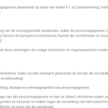
gegevens plaatsvindt op basis van artikel 6.1. a) (toestemming), hee
.
ijking van de vooropgestelde doeleinden, zullen de persoonsgegevens
) binnen de Europese Economische Ruimte die rechtstreeks of onre
2;
dat deze ontvangers de nodige technische en organisatorische maat
enbeheer zullen worden bewaard gedurende de termijn die noodzakeli
n boekhouding).
eperking, bezwaar en overdraagbaarheid van persoonsgegevens
zage van zijn persoonsgegevens en kan ze (laten) verbeteren indien ze 
 beperken en bezwaar te maken tegen de verwerking van hem betreff
ofilering op basis van die bepalingen.