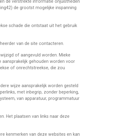
en de verstrekte informatie onjuistheden
ring42) de grootst mogelijke inspanning
kse schade die ontstaat uit het gebruik
beheerder van de site contacteren.
gewijzigd of aangevuld worden. Mieke
ze aansprakelijk gehouden worden voor
eekse of onrechtstreekse, die zou
ndere wijze aansprakelijk worden gesteld
perlinks, met inbegrip, zonder beperking,
systeem, van apparatuur, programmatuur
n. Het plaatsen van links naar deze
ndere kenmerken van deze websites en kan