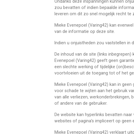
Ondanks deze inspanningen kunnen onjuist
zou bevatten of indien bepaalde informat
leveren om dit zo snel mogelijk recht te 
Mieke Evenepoel (Varing42) kan evenwel n
van de informatie op deze site.
Indien u onjuistheden zou vaststellen in 
De inhoud van de site (links inbegrepen)
Evenepoel (Varing42) geeft geen garanti
een slechte werking of tijdelijke (on)be
voortvloeien uit de toegang tot of het ge
Mieke Evenepoel (Varing42) kan in geen g
voor schade te wijten aan het gebruik van
van alle verliezen, werkonderbrekingen
of andere van de gebruiker.
De website kan hyperlinks bevatten naar 
websites of pagina’s impliceert op geen 
Mieke Evenepoel (Varing42) verklaart ui