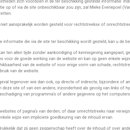
heden zich voordoen in de ter beschikking gestelde informatie. Indi
ie op of via de site onbeschikbaar zou zijn, zal Mieke Evenepoel (Va
zetten.
iet aansprakelijk worden gesteld voor rechtstreekse of onrechtstree
de informatie die via de site ter beschikking wordt gesteld, kan u de 
 kan ten allen tijde zonder aankondiging of kennisgeving aangepast, 
es voor de goede werking van de website en kan op geen enkele wij
schikbaarheid van de website of voor enige vorm van schade, rechtstr
bruik van de website.
eval tegenover wie dan ook, op directe of indirecte, bijzondere of a
 deze site of van een andere, inzonderheid als gevolg van links of hy
, beschadiging van programma's of andere gegevens op het computer
websites of pagina's van derden, of daar onrechtstreeks naar verwijze
enkele wijze een impliciete goedkeuring van de inhoud ervan.
tdrukkelijk dat zij geen zeggenschap heeft over de inhoud of over a