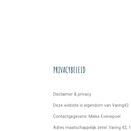
Ga
direct
naar
de
hoofdinhoud
PRIVACYBELEID
Disclaimer & privacy
Deze website is eigendom van Varing42
Contactgegevens: Mieke Evenepoel
Adres maatschappelijk zetel: Varing 42,