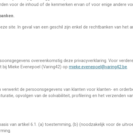
orden voor de inhoud of de kenmerken ervan of voor enige andere vo
banken.
eze site. In geval van een geschil zijn enkel de rechtbanken van het 
rsoonsgegevens overeenkomstig deze privacyverklaring. Voor verdere
ht bij Mieke Evenepoel (Varing42) op
mieke.evenepoel@varing42.be
.
 verwerkt de persoonsgegevens van klanten voor klanten- en orderbeh
turatie, opvolgen van de solvabiliteit, profilering en het verzenden 
is van artikel 6.1. (a) toestemming, (b) (noodzakelijk voor de uitv
rming.