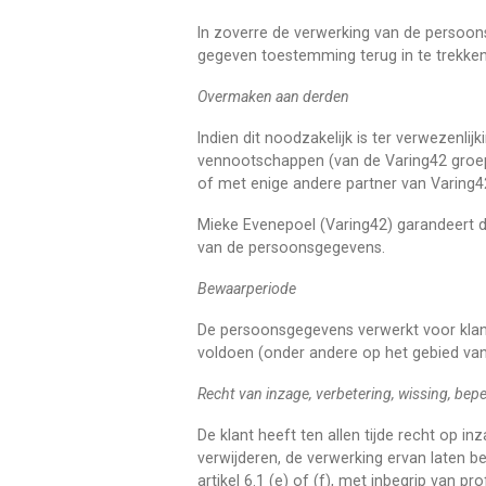
In zoverre de verwerking van de persoons
gegeven toestemming terug in te trekken
Overmaken aan derden
Indien dit noodzakelijk is ter verwezenl
vennootschappen (van de Varing42 groep
of met enige andere partner van Varing4
Mieke Evenepoel (Varing42) garandeert 
van de persoonsgegevens.
Bewaarperiode
De persoonsgegevens verwerkt voor klant
voldoen (onder andere op het gebied va
Recht van inzage, verbetering, wissing, b
De klant heeft ten allen tijde recht op in
verwijderen, de verwerking ervan laten
artikel 6.1 (e) of (f), met inbegrip van pr