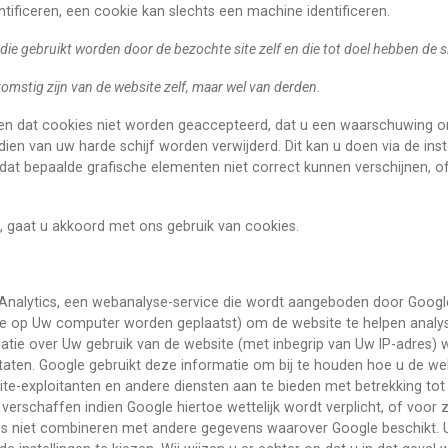
tificeren, een cookie kan slechts een machine identificeren.
s die gebruikt worden door de bezochte site zelf en die tot doel hebben de s
fkomstig zijn van de website zelf, maar wel van derden.
llen dat cookies niet worden geaccepteerd, dat u een waarschuwing 
ien van uw harde schijf worden verwijderd. Dit kan u doen via de inst
 dat bepaalde grafische elementen niet correct kunnen verschijnen, of
 gaat u akkoord met ons gebruik van cookies.
nalytics, een webanalyse-service die wordt aangeboden door Google 
die op Uw computer worden geplaatst) om de website te helpen analys
tie over Uw gebruik van de website (met inbegrip van Uw IP-adres)
aten. Google gebruikt deze informatie om bij te houden hoe u de web
site-exploitanten en andere diensten aan te bieden met betrekking tot w
erschaffen indien Google hiertoe wettelijk wordt verplicht, of voo
es niet combineren met andere gegevens waarover Google beschikt. U