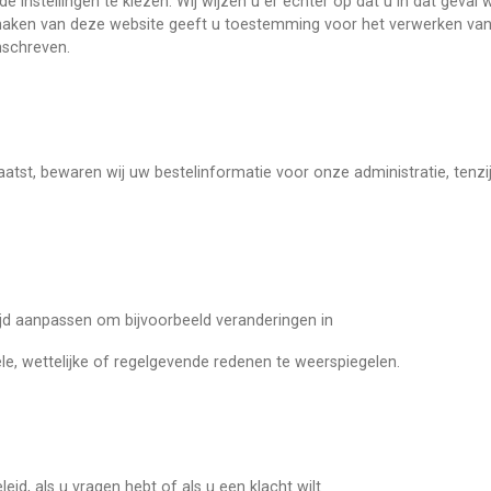
instellingen te kiezen. Wij wijzen u er echter op dat u in dat geval w
 maken van deze website geeft u toestemming voor het verwerken van
mschreven.
laatst, bewaren wij uw bestelinformatie voor onze administratie, tenz
tijd aanpassen om bijvoorbeeld veranderingen in
le, wettelijke of regelgevende redenen te
weerspiegelen.
id, als u vragen hebt of als u een klacht wilt